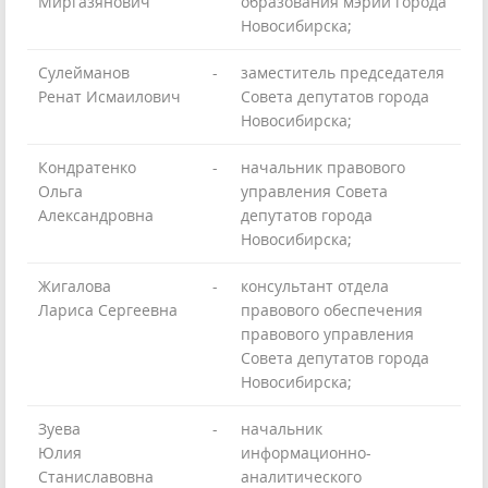
Миргазянович
образования мэрии города
Новосибирска;
Сулейманов
-
заместитель председателя
Ренат Исмаилович
Совета депутатов города
Новосибирска;
Кондратенко
-
начальник правового
Ольга
управления Совета
Александровна
депутатов города
Новосибирска;
Жигалова
-
консультант отдела
Лариса Сергеевна
правового обеспечения
правового управления
Совета депутатов города
Новосибирска;
Зуева
-
начальник
Юлия
информационно-
Станиславовна
аналитического