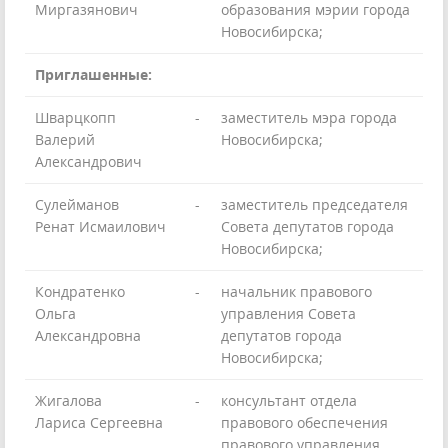
Миргазянович
образования мэрии города
Новосибирска;
Приглашенные:
Шварцкопп
-
заместитель мэра города
Валерий
Новосибирска;
Александрович
Сулейманов
-
заместитель председателя
Ренат Исмаилович
Совета депутатов города
Новосибирска;
Кондратенко
-
начальник правового
Ольга
управления Совета
Александровна
депутатов города
Новосибирска;
Жигалова
-
консультант отдела
Лариса Сергеевна
правового обеспечения
правового управления