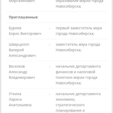
Миргазянович
образования мэрии города
Новосибирска;
Приглашенные:
Буреев
-
первый заместитель мэра
Борис Викторович
города Новосибирска;
Шварцкопп
-
заместитель мэра города
Валерий
Новосибирска;
Александрович
Веселков
-
начальник департамента
Александр
финансов и налоговой
Владимирович
политики мэрии города
Новосибирска;
Уткина
-
начальник департамента
Лариса
экономики,
Анатольевна
стратегического
планирования и