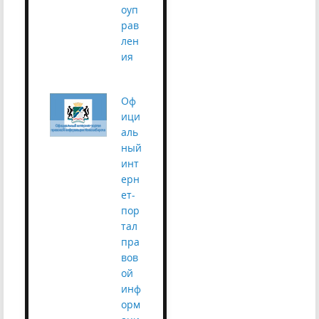
оуп
рав
лен
ия
Оф
ици
аль
ный
инт
ерн
ет-
пор
тал
пра
вов
ой
инф
орм