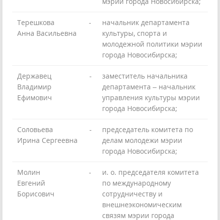
мэрии города Новосибирска;
Терешкова
-
начальник департамента
Анна Васильевна
культуры, спорта и
молодежной политики мэрии
города Новосибирска;
Державец
-
заместитель начальника
Владимир
департамента – начальник
Ефимович
управления культуры мэрии
города Новосибирска;
Соловьева
-
председатель комитета по
Ирина Сергеевна
делам молодежи мэрии
города Новосибирска;
Молин
-
и. о. председателя комитета
Евгений
по международному
Борисович
сотрудничеству и
внешнеэкономическим
связям мэрии города