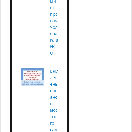
ый
по
пра
вам
чел
ове
ка в
НС
О
Бюл
лет
ень
орг
ано
в
мес
тно
го
сам