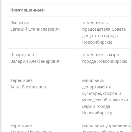
Приглашенные:
Яковенко
-
заместитель
Евгений Станиславович
председателя Совета
депутатов города
Новосибирска;
Шварцкопп
-
заместитель мэра
Валерий Александрович
города Новосибирска;
Терешкова
-
начальник
Анна Васильевна
департамента
культуры, спорта и
молодежной политики
мэрии города
Новосибирска;
Курносова
-
начальник управления
Марина Николаевна
физической культуры