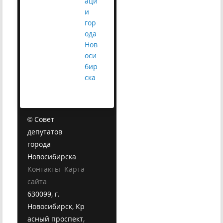
аци
и
гор
ода
Нов
оси
бир
ска
© Совет
депутатов
города
Новосибирска
Контакты
Карта
сайта
630099, г.
Новосибирск, Кр
асный проспект,