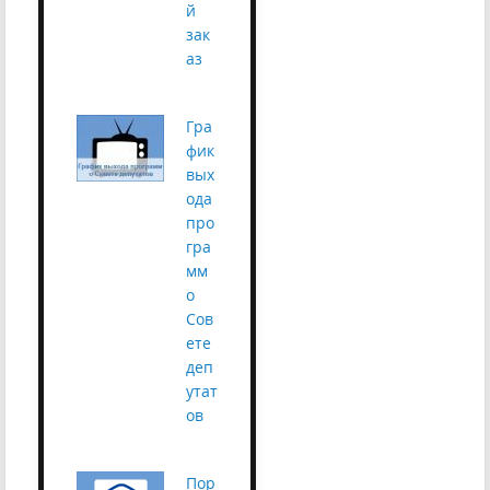
й
зак
аз
Гра
фик
вых
ода
про
гра
мм
о
Cов
ете
деп
утат
ов
Пор