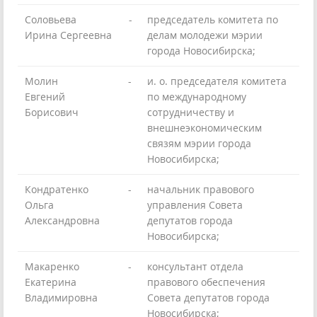
Соловьева
-
председатель комитета по
Ирина Сергеевна
делам молодежи мэрии
города Новосибирска;
Молин
-
и. о. председателя комитета
Евгений
по международному
Борисович
сотрудничеству и
внешнеэкономическим
связям мэрии города
Новосибирска;
Кондратенко
-
начальник правового
Ольга
управления Совета
Александровна
депутатов города
Новосибирска;
Макаренко
-
консультант отдела
Екатерина
правового обеспечения
Владимировна
Совета депутатов города
Новосибирска;