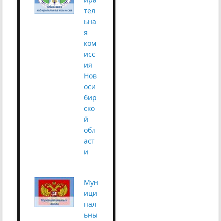
тел
ьна
я
ком
исс
ия
Нов
оси
бир
ско
й
обл
аст
и
Мун
ици
пал
ьны