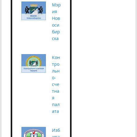
Мэр
ия
Нов
оси
бир
ска
Кон
тро
льн
о-
сче
тна
я
пал
ата
Изб
ира