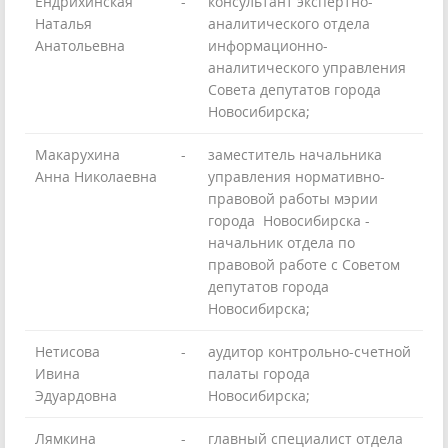
Ендрихинская
-
консультант экспертно-
Наталья
аналитического отдела
Анатольевна
информационно-
аналитического управления
Совета депутатов города
Новосибирска;
Макарухина
-
заместитель начальника
Анна Николаевна
управления нормативно-
правовой работы мэрии
города Новосибирска -
начальник отдела по
правовой работе с Советом
депутатов города
Новосибирска;
Нетисова
-
аудитор контрольно-счетной
Ивина
палаты города
Эдуардовна
Новосибирска;
Лямкина
-
главный специалист отдела