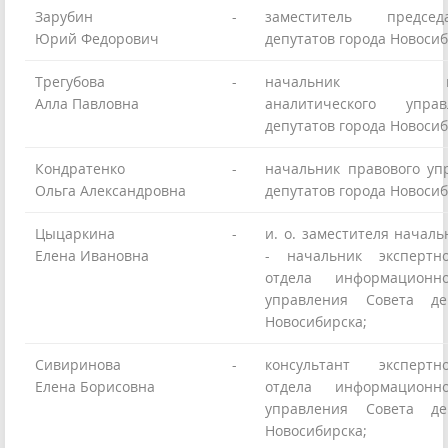
Зарубин
-
заместитель предсе
Юрий Федорович
депутатов города Новосиб
Трегубова
-
начальник инфо
Алла Павловна
аналитического упра
депутатов города Новосиб
Кондратенко
-
начальник правового уп
Ольга Александровна
депутатов города Новосиб
Цыцаркина
-
и. о. заместителя начал
Елена Ивановна
- начальник экспертно
отдела информационно-
управления Совета де
Новосибирска;
Сивиринова
-
консультант экспертно
Елена Борисовна
отдела информационно-
управления Совета де
Новосибирска;