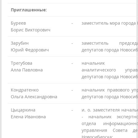
Приглашенные:
Буреев
-
заместитель мэра города 
Борис Викторович
Зарубин
-
заместитель предсе
Юрий Федорович
депутатов города Новосиб
Трегубова
-
начальник инфо
Алла Павловна
аналитического упра
депутатов города Новосиб
Кондратенко
-
начальник правового уп
Ольга Александровна
депутатов города Новосиб
Цыцаркина
-
и. о. заместителя начал
Елена Ивановна
- начальник экспертно
отдела информационно-
управления Совета де
Новосибирска;