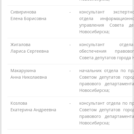
Сивиринова
-
консультант экспертно
Елена Борисовна
отдела информационно-
управления Совета де
Новосибирска;
Жигалова
-
консультант отдел
Лариса Сергеевна
обеспечения правово
Совета депутатов города 
Макарухина
-
начальник отдела по пр
Анна Николаевна
Советом депутатов горо
правового департамент
Новосибирска;
Козлова
-
консультант отдела по п
Екатерина Андреевна
Советом депутатов горо
правового департамент
Новосибирска;