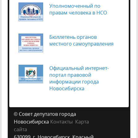
Уполномоченный по
правам человека в НСО
Бюллетень органов
местного самоуправления
Официальный интернет-
портал правовой
информации города
Новосибирска
© Совет депутатов города
Новосибирска
Контакты
Карта
сайта
630099, г. Новосибирск, Красный