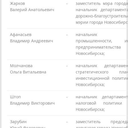
Жарков
-
заместитель мэра города
Валерий Анатольевич
начальник департамент
дорожно-благоустроител
мэрии города Новосибирс
Афанасьев
-
начальник деп
Владимир Андреевич
промышленности, 
предпринимательства
Новосибирска;
Молчанова
-
начальник департамен
Ольга Витальевна
стратегического пл
инвестиционной полити
Новосибирска;
Штоп
-
начальник департамен
Владимир Викторович
налоговой политики
Новосибирска;
Зарубин
-
заместитель предсе
Юрий Федорович
депутатов города Новосиб