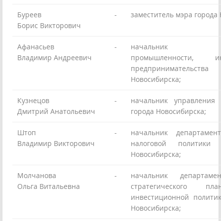
Буреев
-
заместитель мэра города 
Борис Викторович
Афанасьев
-
начальник деп
Владимир Андреевич
промышленности, 
предпринимательства
Новосибирска;
Кузнецов
-
начальник управления
Дмитрий Анатольевич
города Новосибирска;
Штоп
-
начальник департамен
Владимир Викторович
налоговой политики
Новосибирска;
Молчанова
-
начальник департамен
Ольга Витальевна
стратегического пл
инвестиционной полити
Новосибирска;