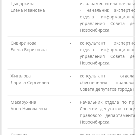
Цыцаркина
-
и. о. заместителя начал
Елена Ивановна
- начальник экспертно
отдела информационно-
управления Совета де
Новосибирска;
Сивиринова
-
консультант экспертно
Елена Борисовна
отдела информационно-
управления Совета де
Новосибирска;
Жигалова
-
консультант отдел
Лариса Сергеевна
обеспечения правово
Совета депутатов города 
Макарухина
-
начальник отдела по пр
Анна Николаевна
Советом депутатов горо
правового департамент
Новосибирска;
Козлова
-
консультант отдела по п