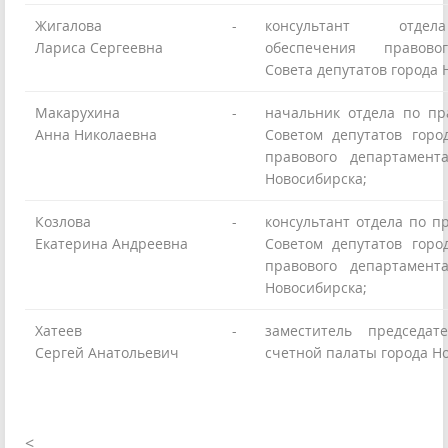
Жигалова
-
консультант отдел
Лариса Сергеевна
обеспечения правово
Совета депутатов города 
Макарухина
-
начальник отдела по пр
Анна Николаевна
Советом депутатов горо
правового департамент
Новосибирска;
Козлова
-
консультант отдела по п
Екатерина Андреевна
Советом депутатов горо
правового департамент
Новосибирска;
Хатеев
-
заместитель председат
Сергей Анатольевич
счетной палаты города Н
<