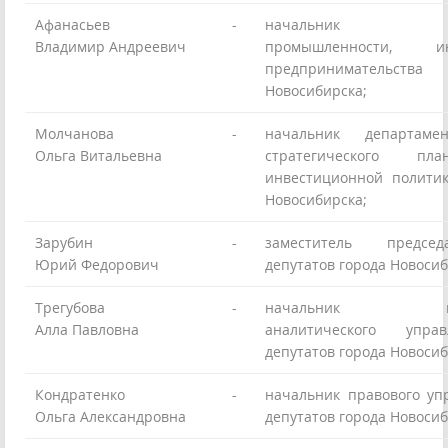
Афанасьев
-
начальник деп
Владимир Андреевич
промышленности, 
предпринимательства
Новосибирска;
Молчанова
-
начальник департамен
Ольга Витальевна
стратегического пл
инвестиционной полити
Новосибирска;
Зарубин
-
заместитель предсе
Юрий Федорович
депутатов города Новосиб
Трегубова
-
начальник инфо
Алла Павловна
аналитического упра
депутатов города Новосиб
Кондратенко
-
начальник правового уп
Ольга Александровна
депутатов города Новосиб