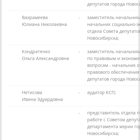
депутатов города Новос
Вахрамеева
-
заместитель начальник
Юлиана Николаевна
начальник социально-э
отдела Совета депутато
Новосибирска;
Кондратенко
-
заместитель начальник
Ольга Александровна
по правовым и экономи
вопросам - начальник о
правового обеспечения
депутатов города Новос
Нетисова
-
аудитор КСП;
Ивина Эдуардовна
-
представитель отдела 
работе с Советом депут
департамента мэрии го
Новосибирска;