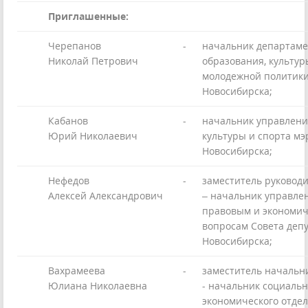
Приглашенные:
Черепанов
-
начальник департаме
Николай Петрович
образования, культур
молодежной политики
Новосибирска;
Кабанов
-
начальник управлени
Юрий Николаевич
культуры и спорта мэ
Новосибирска;
Нефедов
-
заместитель руковод
Алексей Александрович
– начальник управле
правовым и экономи
вопросам Совета депу
Новосибирска;
Вахрамеева
-
заместитель начальн
Юлиана Николаевна
- начальник социальн
экономического отдел