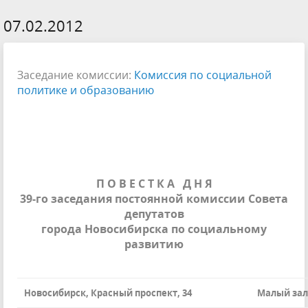
07.02.2012
Заседание комиссии:
Комиссия по социальной
политике и образованию
П О В Е С Т К А
Д Н Я
39-го заседания постоянной комиссии Совета
депутатов
города Новосибирска по социальному
развитию
Новосибирск, Красный проспект, 34
Малый зал 