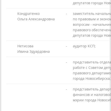
депутатов города Нов
Кондратенко
-
заместитель начальн
Ольга Александровна
по правовым и эконо
вопросам - начальник
правового обеспечен
депутатов города Нов
Нетисова
-
аудитор КСП;
Ивина Эдуардовна
-
представитель отдел
работе с Советом деп
правового департаме
города Новосибирска;
-
представитель депар
финансов и налогово
мэрии города Новоси