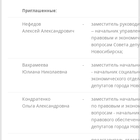
Приглашенные:
Нефедов
-
заместитель руководи
Алексей Александрович
– начальник управлен
правовым и экономич
вопросам Совета депу
Новосибирска;
Вахрамеева
-
заместитель начальн
Юлиана Николаевна
- начальник социальн
экономического отдел
депутатов города Нов
Кондратенко
-
заместитель начальн
Ольга Александровна
по правовым и эконо
вопросам - начальник
правового обеспечен
депутатов города Нов
-
представитель отдела