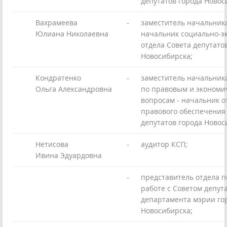
депутатов города Новос
Вахрамеева
-
заместитель начальника
Юлиана Николаевна
начальник социально-э
отдела Совета депутато
Новосибирска;
Кондратенко
-
заместитель начальник
Ольга Александровна
по правовым и экономи
вопросам - начальник о
правового обеспечения
депутатов города Новос
Нетисова
-
аудитор КСП;
Ивина Эдуардовна
-
представитель отдела п
работе с Советом депут
департамента мэрии го
Новосибирска;