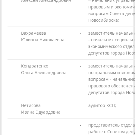
Алексей Александрович
– начальник управле
правовым и экономи
вопросам Совета депу
Новосибирска;
Вахрамеева
-
заместитель начальн
Юлиана Николаевна
- начальник социальн
экономического отдел
депутатов города Нов
Кондратенко
-
заместитель начальн
Ольга Александровна
по правовым и эконо
вопросам - начальник
правового обеспечен
депутатов города Нов
Нетисова
-
аудитор КСП;
Ивина Эдуардовна
-
представитель отдела
работе с Советом деп