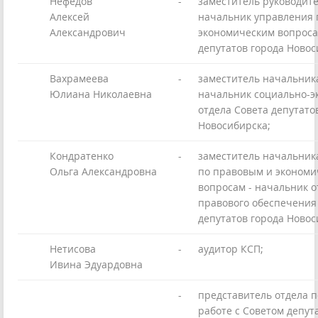
Нефедов
-
заместитель руководите
Алексей
начальник управления 
Александрович
экономическим вопроса
депутатов города Новос
Вахрамеева
-
заместитель начальник
Юлиана Николаевна
начальник социально-э
отдела Совета депутато
Новосибирска;
Кондратенко
-
заместитель начальник
Ольга Александровна
по правовым и экономи
вопросам - начальник о
правового обеспечения
депутатов города Новос
Нетисова
-
аудитор КСП;
Ивина Эдуардовна
-
представитель отдела 
работе с Советом депут