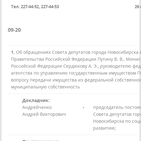
Тел. 227-44-52, 227-44-53
26
09-20
1.
О
б обращениях Совета депутатов города Новосибирска 
Правительства Российской Федерации Путину В. В., Мини
Российской Федерации Сердюкову А. Э., руководителю фе
агентства по управлению государственным имуществом П
вопросу передачи имущества из федеральной собственнос
муниципальную собственность
Докладчик:
Андрейченко
-
председатель постоя
Андрей Викторович
Совета депутатов гор
Новосибирска по соц
развитию;