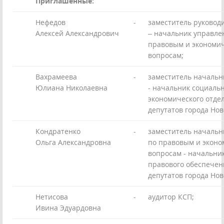
Приглашенные:
Нефедов
-
заместитель руковод
Алексей Александрович
– начальник управле
правовым и экономи
вопросам;
Вахрамеева
-
заместитель начальн
Юлиана Николаевна
- начальник социальн
экономического отде
депутатов города Нов
Кондратенко
-
заместитель начальн
Ольга Александровна
по правовым и экон
вопросам - начальни
правового обеспечен
депутатов города Нов
Нетисова
-
аудитор КСП;
Ивина Эдуардовна