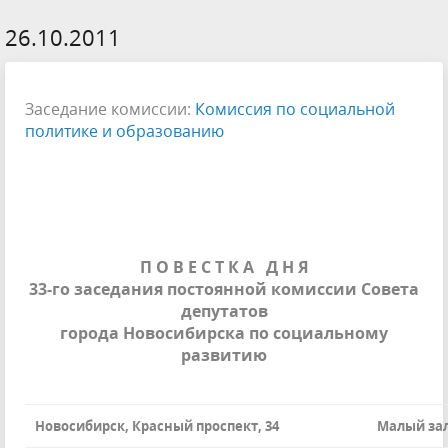
26.10.2011
Заседание комиссии:
Комиссия по социальной
политике и образованию
П О В Е С Т К А
Д Н Я
33-го заседания постоянной комиссии Совета
депутатов
города Новосибирска по социальному
развитию
Новосибирск, Красный проспект, 34
Малый зал