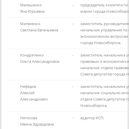
Малашенко
-
председатель комитета п
Яна Юрьевна
мэрии города Новосибирс
Матвиенко
-
заместитель руководителя 
Светлана Евгеньевна
начальник управления по
экономическим вопросам 
города Новосибирска;
Кондратенко
-
заместитель начальника у
Ольга Александровна
правовым и экономически
начальник отдела правов
Совета депутатов города 
Нефедов
-
заместитель начальника у
Алексей
начальник социально-эко
Александрович
отдела Совета депутатов г
Новосибирска;
Нетисова
-
аудитор КСП;
Ивина Эдуардовна