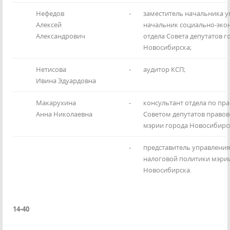
Нефедов
-
заместитель начальника у
Алексей
начальник социально-эко
Александрович
отдела Совета депутатов г
Новосибирска;
Нетисова
-
аудитор КСП;
Ивина Эдуардовна
Макарухина
-
консультант отдела по пра
Анна Николаевна
Советом депутатов правов
мэрии города Новосибирс
-
представитель управления
налоговой политики мэри
Новосибирска.
14-40