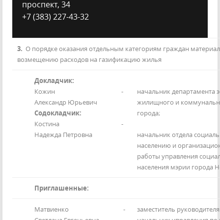
проспект, 34
+7 (383) 227-43-32
3.
О порядке оказания отдельным категориям граждан материа
возмещению расходов на газификацию жилья
Докладчик:
Кожин
-
начальник департамента э
Александр Юрьевич
жилищного и коммунально
Содокладчик:
города;
Костина
-
Надежда Петровна
начальник отдела социал
населению и организацио
работы управления социа
населения мэрии города Н
Приглашенные:
Матвиенко
-
заместитель руководителя 
Светлана Евгеньевна
начальник управления по