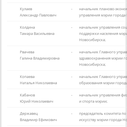
Кулаев
-
начальник планово-эконо
Александр Павлович
управления мэрии города
Колдина
-
начальник управления со
Тамара Васильевна
поддержки населения мэр
Новосибирска;
Рвачева
-
начальник Главного упра
Галина Владимировна
здравоохранения мэрии г
Новосибирска;
Копаева
-
начальник Главного упра
Наталья Николаевна
образования мэрии город
Кабанов
-
начальник управления фи
Юрий Николаевич
и спорта мэрии;
Державец
-
председатель комитета по
Владимир Ефимович
искусству мэрии города Н