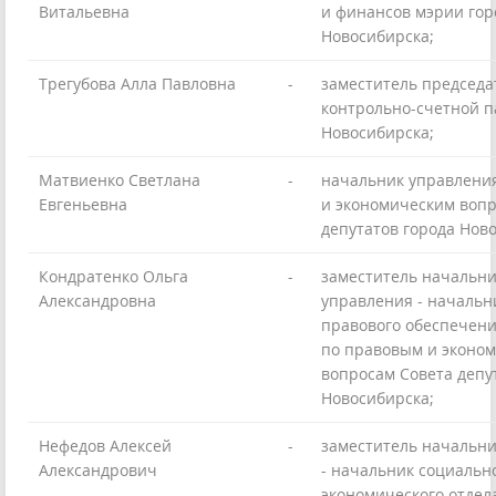
Витальевна
и финансов мэрии гор
Новосибирска;
Трегубова Алла Павловна
-
заместитель председа
контрольно-счетной п
Новосибирска;
Матвиенко Светлана
-
начальник управлени
Евгеньевна
и экономическим вопр
депутатов города Нов
Кондратенко Ольга
-
заместитель начальн
Александровна
управления - начальн
правового обеспечен
по правовым и эконо
вопросам Совета депу
Новосибирска;
Нефедов Алексей
-
заместитель начальн
Александрович
- начальник социальн
экономического отдел