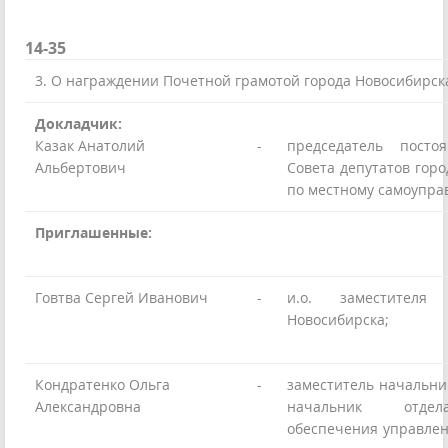
14-35
3. О награждении Почетной грамотой города Новосибирск
Докладчик:
Казак Анатолий
-
председатель посто
Альбертович
Совета депутатов гор
по местному самоупр
Приглашенные:
Говтва Сергей Иванович
-
и.о. заместителя
Новосибирска;
Кондратенко Ольга
-
заместитель начальни
Александровна
начальник отдел
обеспечения управле