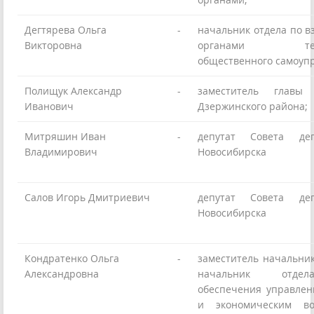
Дегтярева Ольга
-
начальник отдела по в
Викторовна
органами терри
общественного самоуп
Полищук Александр
-
заместитель главы 
Иванович
Дзержинского района;
Митряшин Иван
-
депутат Совета деп
Владимирович
Новосибирска
Салов Игорь Дмитриевич
депутат Совета деп
Новосибирска
Кондратенко Ольга
-
заместитель начальни
Александровна
начальник отдел
обеспечения управле
и экономическим во