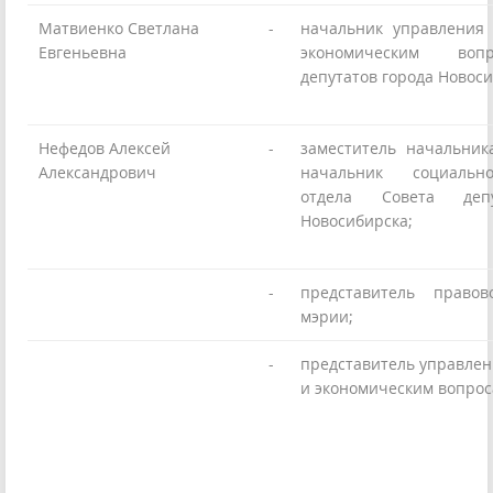
Матвиенко Светлана
-
начальник управления
Евгеньевна
экономическим воп
депутатов города Новос
Нефедов Алексей
-
заместитель начальни
Александрович
начальник социально-
отдела Совета деп
Новосибирска;
-
представитель правов
мэрии;
-
представитель управле
и экономическим вопро