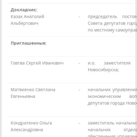
Докладчик:
Казак Анатолий
-
председатель посто
Альбертович
Совета депутатов гор
по местному самоупр
Приглашенные:
Говтва Сергей Иванович
-
и.о. заместителя
Новосибирска;
Матвиенко Светлана
-
начальник управлени
Евгеньевна
экономическим во
депутатов города Нов
Кондратенко Ольга
-
заместитель начальни
Александровна
начальник отдел
обеспечения управле