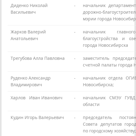
Диденко Николай
-
начальник департамен
Васильевич
дорожно-благоустроител
мэрии города Новосибир
Жарков Валерий
-
начальник главног
Анатольевич
благоустройства и оз
города Новосибирска
Трегубова Алла Павловна
-
заместитель председат
счетной палаты города 
Руденко Александр
-
начальник отдела ОГИ
Владимирович
Новосибирска;
Харлов
Иван Иванович
-
начальник СМЭУ ГУВД
области
Кудин Игорь Валерьевич
-
председатель постоя
Совета депутатов горо
по городскому хозяйству;