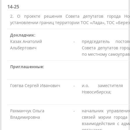
14-25
2. О проекте решения Совета депутатов города Но
установлении границ территории ТОС «Лада», ТОС «Бере
Докладчик:
Казак Анатолий
-
председатель посто
Альбертович
Совета депутатов горо
по местному самоупра
Приглашенные:
Говтва Сергей Иванович
-
и.о. заместителя
Новосибирска;
Рахманчук Ольга
-
начальник управлени
Владимировна
связей мэрии города
взаимодействия с ад
органами;