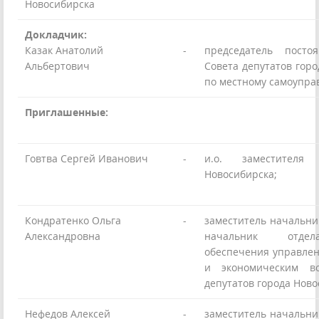
Новосибирска
Докладчик:
Казак Анатолий
-
председатель посто
Альбертович
Совета депутатов гор
по местному самоупр
Приглашенные:
Говтва Сергей Иванович
-
и.о. заместителя
Новосибирска;
Кондратенко Ольга
-
заместитель начальни
Александровна
начальник отдел
обеспечения управле
и экономическим в
депутатов города Ново
Нефедов Алексей
-
заместитель начальни