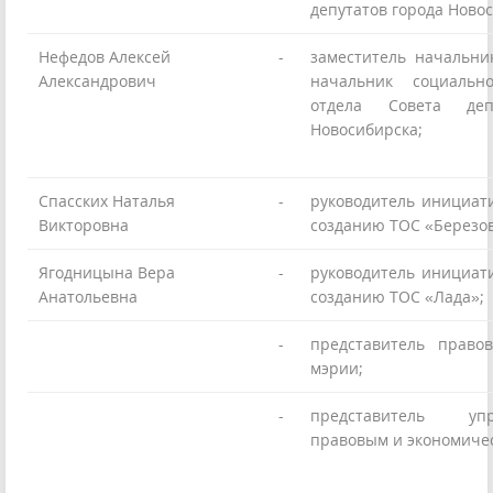
депутатов города Ново
Нефедов Алексей
-
заместитель начальни
Александрович
начальник социально
отдела Совета деп
Новосибирска;
Спасских Наталья
-
руководитель инициат
Викторовна
созданию ТОС «Березо
Ягодницына Вера
-
руководитель инициат
Анатольевна
созданию ТОС «Лада»;
-
представитель право
мэрии;
-
представитель у
правовым и экономиче